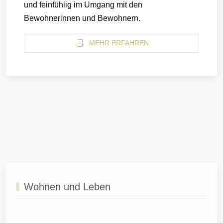
und feinfühlig im Umgang mit den
Bewohnerinnen und Bewohnern.
MEHR ERFAHREN
Wohnen und Leben
Den Bewohnerinnen und Bewohnern des
Alterszentrum Blumenheim soll es nach
Möglichkeit an nichts fehlen. Zum Wohlbefinden
tragen die angenehme Atmosphäre sowie die